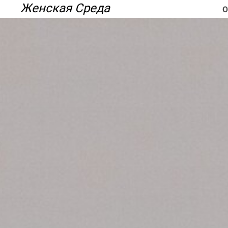
Ссылка на это место страницы:
Женская Среда
#what
О